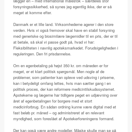
lægger en – med international målestok – særdeles stor
forsyningssikkerhed, så synes jeg egentlig ikke, der er så
meget at komme efter.
Danmark er et lille land. Virksomhederne agerer i den store
verden. Hvis vi også fremover skal have en stabil forsyning
med generiske og biosimilære lægemidler til en pris, der er til
at betale, så skal vi passe godt på, hvad vi har:
Fleksibiliteten i navnlig apoteksmarkedet. Forudsigeligheden i
reguleringen. Den fri prisdannelse.
Om en egenbetaling på højst 350 kr. om måneden er for
meget, er et klart politisk spørgsmål. Men nogle af de
problemer, som patienter kan opleve ved udsving i priserne,
kan i betydeligt omfang lettes, hvis man sætter gang i en
politisk proces, der kan reformere medicintilskudssystemet.
Apotekerne og lægerne har tidligere peget en udjævning over
året af egenbetalingen for borgere med et stort
medicinforbrug. En sådan ordning kunne være digital med et
fast beløb pr. måned – og administreret af en relevant
myndighed, som foreslået af Apotekerforeningens formand.
Der kan også være andre modeller. Måske skulle man se på