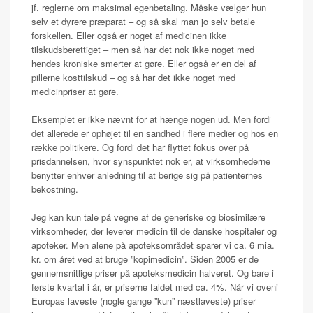
jf. reglerne om maksimal egenbetaling. Måske vælger hun
selv et dyrere præparat – og så skal man jo selv betale
forskellen. Eller også er noget af medicinen ikke
tilskudsberettiget – men så har det nok ikke noget med
hendes kroniske smerter at gøre. Eller også er en del af
pillerne kosttilskud – og så har det ikke noget med
medicinpriser at gøre.
Eksemplet er ikke nævnt for at hænge nogen ud. Men fordi
det allerede er ophøjet til en sandhed i flere medier og hos en
række politikere. Og fordi det har flyttet fokus over på
prisdannelsen, hvor synspunktet nok er, at virksomhederne
benytter enhver anledning til at berige sig på patienternes
bekostning.
Jeg kan kun tale på vegne af de generiske og biosimilære
virksomheder, der leverer medicin til de danske hospitaler og
apoteker. Men alene på apoteksområdet sparer vi ca. 6 mia.
kr. om året ved at bruge ”kopimedicin”. Siden 2005 er de
gennemsnitlige priser på apoteksmedicin halveret. Og bare i
første kvartal i år, er priserne faldet med ca. 4%. Når vi oveni
Europas laveste (nogle gange ”kun” næstlaveste) priser