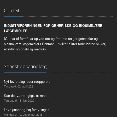
Om IGL
INDUSTRIFORENINGEN FOR GENERISKE OG BIOSIMILÆRE
LÆGEMIDLER
IGL har til formål at oplyse om og fremme salget generiske og
biosimilære lægemidler i Danmark, hvilket sikrer forbrugerne sikker,
effektiv og prisbillig medicin.
Senest debatindlæg
Nyt lovforslag løser næppe pro..
Tirsdag d. 02. april 2024
Kan det være rigtigt, at man i..
Torsdag d. 18. juni 2020
Lave priser og høj forsyningss..
Mandag d. 10. december 2018