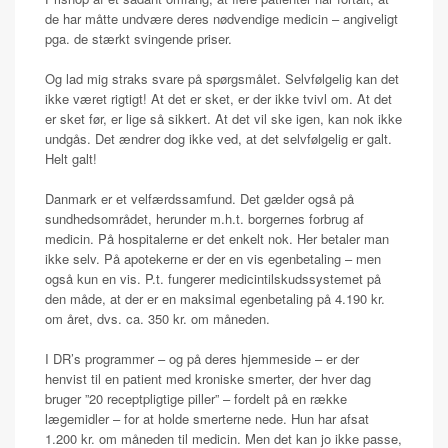
de har måtte undvære deres nødvendige medicin – angiveligt
pga. de stærkt svingende priser.
Og lad mig straks svare på spørgsmålet. Selvfølgelig kan det
ikke været rigtigt! At det er sket, er der ikke tvivl om. At det
er sket før, er lige så sikkert. At det vil ske igen, kan nok ikke
undgås. Det ændrer dog ikke ved, at det selvfølgelig er galt.
Helt galt!
Danmark er et velfærdssamfund. Det gælder også på
sundhedsområdet, herunder m.h.t. borgernes forbrug af
medicin. På hospitalerne er det enkelt nok. Her betaler man
ikke selv. På apotekerne er der en vis egenbetaling – men
også kun en vis. P.t. fungerer medicintilskudssystemet på
den måde, at der er en maksimal egenbetaling på 4.190 kr.
om året, dvs. ca. 350 kr. om måneden.
I DR’s programmer – og på deres hjemmeside – er der
henvist til en patient med kroniske smerter, der hver dag
bruger ”20 receptpligtige piller” – fordelt på en række
lægemidler – for at holde smerterne nede. Hun har afsat
1.200 kr. om måneden til medicin. Men det kan jo ikke passe,