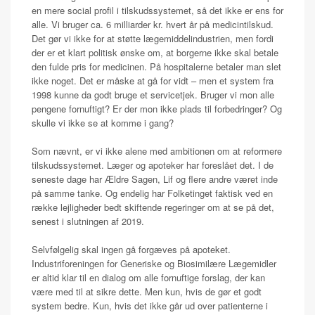
en mere social profil i tilskudssystemet, så det ikke er ens for
alle. Vi bruger ca. 6 milliarder kr. hvert år på medicintilskud.
Det gør vi ikke for at støtte lægemiddelindustrien, men fordi
der er et klart politisk ønske om, at borgerne ikke skal betale
den fulde pris for medicinen. På hospitalerne betaler man slet
ikke noget. Det er måske at gå for vidt – men et system fra
1998 kunne da godt bruge et servicetjek. Bruger vi mon alle
pengene fornuftigt? Er der mon ikke plads til forbedringer? Og
skulle vi ikke se at komme i gang?
Som nævnt, er vi ikke alene med ambitionen om at reformere
tilskudssystemet. Læger og apoteker har foreslået det. I de
seneste dage har Ældre Sagen, Lif og flere andre været inde
på samme tanke. Og endelig har Folketinget faktisk ved en
række lejligheder bedt skiftende regeringer om at se på det,
senest i slutningen af 2019.
Selvfølgelig skal ingen gå forgæves på apoteket.
Industriforeningen for Generiske og Biosimilære Lægemidler
er altid klar til en dialog om alle fornuftige forslag, der kan
være med til at sikre dette. Men kun, hvis de gør et godt
system bedre. Kun, hvis det ikke går ud over patienterne i