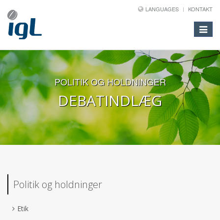
LANGUAGES
KONTAKT
Toggle
navigat
POLITIK OG HOLDNINGER
DEBATINDLÆG
Politik og holdninger
Etik