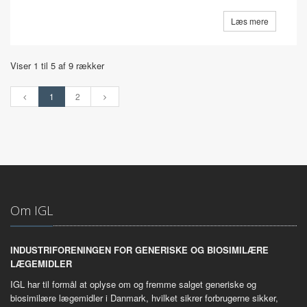
Læs mere
Viser 1 til 5 af 9 rækker
1
2
Om IGL
INDUSTRIFORENINGEN FOR GENERISKE OG BIOSIMILÆRE
LÆGEMIDLER
IGL har til formål at oplyse om og fremme salget generiske og
biosimilære lægemidler i Danmark, hvilket sikrer forbrugerne sikker,