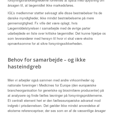
forsyningsvanskelighederne forventes at opstå med oplysning om
årsagen til, at lægemidlet ikke markedsføres.
IGL’s medlemmer støtter selvsagt alle disse bestræbelser fra de
danske myndigheder, ikke mindst bestræbelserne på mere
gennemsigtighed. Fx ville det være oplagt, hvis
Lægemiddelstyrelsen i samarbejde med de øvrige parter
udarbejdede en liste over kritiske lægemidler. Det kunne hjælpe os
som leverandører med hensyn til hvor vi skal være ekstra
opmærksomme for at sikre forsyningssikkerheden.
Behov for samarbejde – og ikke
hasteindgreb
Men vi arbejder også sammen med andre virksomheder og
nationale foreninger i Medicines for Europe (den europæiske
brancheorganisation for generiske og biosimilære producenter) på
at analysere og finde fælles løsninger på forsyningsproblemerne.
Et centralt element heri er den fælleseuropæiske advarsel mod
indgreb i prisdannelsen. Det gælder ikke mindst anvendelse af
eksterne referencepriser, der ses som en af de væsentlige årsager