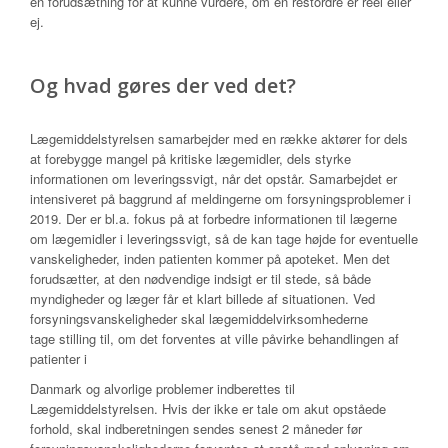
en forudsætning for at kunne vurdere, om en restordre er reel eller
ej.
Og hvad gøres der ved det?
Lægemiddelstyrelsen samarbejder med en række aktører for dels
at forebygge mangel på kritiske lægemidler, dels styrke
informationen om leveringssvigt, når det opstår. Samarbejdet er
intensiveret på baggrund af meldingerne om forsyningsproblemer i
2019. Der er bl.a. fokus på at forbedre informationen til lægerne
om lægemidler i leveringssvigt, så de kan tage højde for eventuelle
vanskeligheder, inden patienten kommer på apoteket. Men det
forudsætter, at den nødvendige indsigt er til stede, så både
myndigheder og læger får et klart billede af situationen. Ved
forsyningsvanskeligheder skal lægemiddelvirksomhederne
tage stilling til, om det forventes at ville påvirke behandlingen af
patienter i
Danmark og alvorlige problemer indberettes til
Lægemiddelstyrelsen. Hvis der ikke er tale om akut opståede
forhold, skal indberetningen sendes senest 2 måneder før