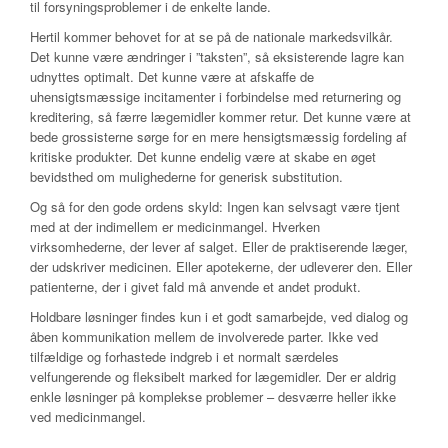
til forsyningsproblemer i de enkelte lande.
Hertil kommer behovet for at se på de nationale markedsvilkår.
Det kunne være ændringer i ”taksten”, så eksisterende lagre kan
udnyttes optimalt. Det kunne være at afskaffe de
uhensigtsmæssige incitamenter i forbindelse med returnering og
kreditering, så færre lægemidler kommer retur. Det kunne være at
bede grossisterne sørge for en mere hensigtsmæssig fordeling af
kritiske produkter. Det kunne endelig være at skabe en øget
bevidsthed om mulighederne for generisk substitution.
Og så for den gode ordens skyld: Ingen kan selvsagt være tjent
med at der indimellem er medicinmangel. Hverken
virksomhederne, der lever af salget. Eller de praktiserende læger,
der udskriver medicinen. Eller apotekerne, der udleverer den. Eller
patienterne, der i givet fald må anvende et andet produkt.
Holdbare løsninger findes kun i et godt samarbejde, ved dialog og
åben kommunikation mellem de involverede parter. Ikke ved
tilfældige og forhastede indgreb i et normalt særdeles
velfungerende og fleksibelt marked for lægemidler. Der er aldrig
enkle løsninger på komplekse problemer – desværre heller ikke
ved medicinmangel.