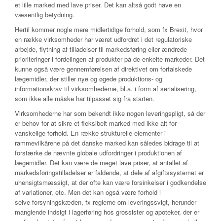
et lille marked med lave priser. Det kan altså godt have en
væsentlig betydning.
Hertil kommer nogle mere midlertidige forhold, som fx Brexit, hvor
en række virksomheder har været udfordret i det regulatoriske
arbejde, flytning af tilladelser til markedsføring eller ændrede
prioriteringer i fordelingen af produkter på de enkelte markeder. Det
kunne også være gennemførelsen af direktivet om forfalskede
lægemidler, der stiller nye og øgede produktions- og
informationskrav til virksomhederne, bl.a. i form af serialisering,
som ikke alle måske har tilpasset sig fra starten.
Virksomhederne har som bekendt ikke nogen leveringspligt, så der
er behov for at sikre et fleksibelt marked med ikke alt for
vanskelige forhold. En række strukturelle elementer i
rammevilkårene på det danske marked kan således bidrage til at
forstærke de nævnte globale udfordringer i produktionen af
lægemidler. Det kan være de meget lave priser, at antallet af
markedsføringstilladelser er faldende, at dele af afgiftssystemet er
uhensigtsmæssigt, at der ofte kan være forsinkelser i godkendelse
af variationer, etc. Men det kan også være forhold i
selve forsyningskæden, fx reglerne om leveringssvigt, herunder
manglende indsigt i lagerføring hos grossister og apoteker, der er