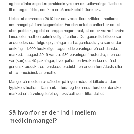
og hospitaler søge Lægemiddelstyrelsen om udleveringstilladelse
til et lægemiddel, der ikke er på markedet i Danmark.
I løbet af sommeren 2019 har der været flere artikler i medierne
om mangel på flere lægemidler. For den enkelte patient er det et
stort problem, og det er næppe nogen trøst, at det er værre i andre
lande eller reelt en ualmindelig situation. Det generelle billede ser
anderledes ud. Ifølge oplysninger fra Lægemiddelstyrelsen er der
omkring 11.600 forskellige lægemiddelpakninger på det danske
marked. I august 2019 var ca. 580 pakninger i restordre, men der
var (kun) ca. 40 pakninger, hvor patienten hverken kunne få et
generisk produkt, det ønskede produkt i en anden form/dosis eller
et tæt medicinsk alternativ.
Mangel på medicin er således på ingen måde et billede af den
typiske situation i Danmark – først og fremmest fordi det danske
marked er så velreguleret og fleksibelt som tilfældet er.
Så hvorfor er der ind i mellem
medicinmangel?