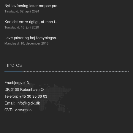
Nyt lovforslag løser næppe pro..
Tirsdag d. 02. april 2024
Kan det være rigtigt, at man i..
Torsdag d. 18. juni 2020
Lave priser og høj forsyningss..
Mandag d. 10. december 2018
Find os
Fruebjergvej 3,
DK-2100 København Ø
Telefon:
+45 30 35 36 03
Email:
info@igldk.dk
CVR: 27396585