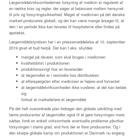
Lægemiddelvirksomhedernes forsyning af medicin er reguleret af
en række krav og regler, der søger at balancere mellem hensynet
til pris og forsyningssikkerhed. Meget af medicinen på det danske
marked produceres globalt, og der kan være mange årsager til, at
den i en periode ikke kan leveres til hospitalerne eller findes på
apoteket.
Lægemiddelstyrelsen har i en pressemeddelelse af 10. september
2019 givet et bud herpå. Det kan f.eks. skyldes
mangel på råvarer, som skal bruges i medicinen
kvalitetsbrist i produktionen
produktionssvigt hos en leverandør
at lægemidlet er i restordre hos distributøren
at efterspørgslen efter medicinen er højere end forventet
at lægemiddelvirksomheden ikke vurderer, at det kan betale
sig
fortsat at markedsføre et lægemiddel
På det helt overordnede plan bidrager den globale udvikling med
færre producenter af lægemidler også til at gøre forsyningen mere
sårbar, fordi en enkelt virksomheds eventuelle problemer påvirker
forsyningen i større grad, end hvis der er flere producenter. Og i
den skarpe globale kamp om produktionen er Danmark nu engang