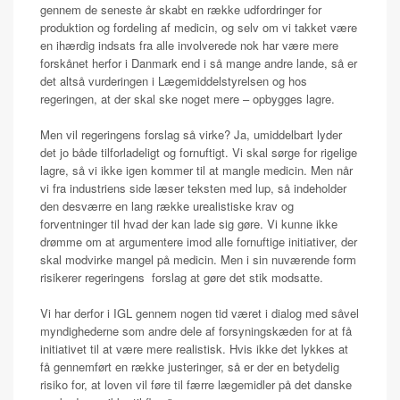
gennem de seneste år skabt en række udfordringer for
produktion og fordeling af medicin, og selv om vi takket være
en ihærdig indsats fra alle involverede nok har være mere
forskånet herfor i Danmark end i så mange andre lande, så er
det altså vurderingen i Lægemiddelstyrelsen og hos
regeringen, at der skal ske noget mere – opbygges lagre.
Men vil regeringens forslag så virke? Ja, umiddelbart lyder
det jo både tilforladeligt og fornuftigt. Vi skal sørge for rigelige
lagre, så vi ikke igen kommer til at mangle medicin. Men når
vi fra industriens side læser teksten med lup, så indeholder
den desværre en lang række urealistiske krav og
forventninger til hvad der kan lade sig gøre. Vi kunne ikke
drømme om at argumentere imod alle fornuftige initiativer, der
skal modvirke mangel på medicin. Men i sin nuværende form
risikerer regeringens forslag at gøre det stik modsatte.
Vi har derfor i IGL gennem nogen tid været i dialog med såvel
myndighederne som andre dele af forsyningskæden for at få
initiativet til at være mere realistisk. Hvis ikke det lykkes at
få gennemført en række justeringer, så er der en betydelig
risiko for, at loven vil føre til færre lægemidler på det danske