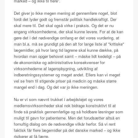
marked – og ikke til flere”.
Det giver jo ikke megen mening at gennemføre noget, blot
fordi det lyder godt og fremstår politisk handlekraftigt. Der
skal mere til. Det skal også virke i praksis. Og det er nu
engang virksomhederne, der skal kunne levere. For at de kan
gøre det i det nødvendige omfang er det vores vurdering, at
man bl.a. må se grundigt på den alt for lange liste af "kritiske"
lægemidler, på hvor lang tid lagrene skal kunne dække, på
hvordan man opgør behovet samt – måske lidt kedeligt – på
de økonomiske og administrative konsekvenser for
virksomhederne af lageropbygning, udvikling af
indberetningssystemer og meget andet. Ellers kan vi meget
vel se frem til stigende priser på medicin og måske større
mangel end i dag. Og det var jo ikke meningen.
Nu er vi som nævnt trukket i arbejdstøjet og vores
medlemsvirksomheder skal nok bidrage konstruktivt til at
finde så praktisk gennemførlige og så holdbare løsninger som
muligt til gavn for patienterne. Men det forudsætter altså en
fornuftig dialog om de nødvendige vilkår herfor. Så vi rent
faktisk får flere lægemidler på det danske marked – og ikke
risikerer at få færre.