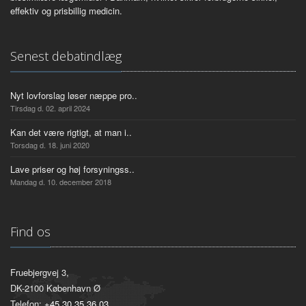
effektiv og prisbillig medicin.
Senest debatindlæg
Nyt lovforslag løser næppe pro..
Tirsdag d. 02. april 2024
Kan det være rigtigt, at man i..
Torsdag d. 18. juni 2020
Lave priser og høj forsyningss..
Mandag d. 10. december 2018
Find os
Fruebjergvej 3,
DK-2100 København Ø
Telefon:
+45 30 35 36 03