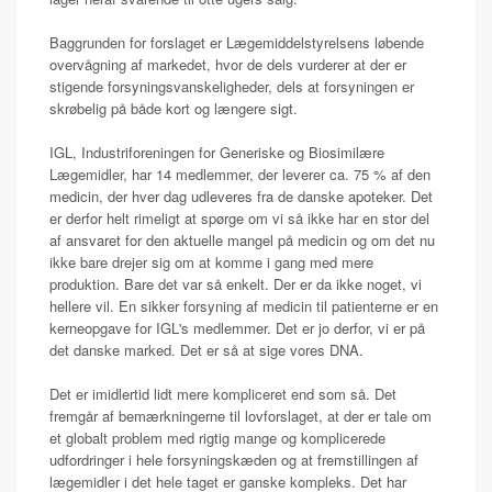
Baggrunden for forslaget er Lægemiddelstyrelsens løbende
overvågning af markedet, hvor de dels vurderer at der er
stigende forsyningsvanskeligheder, dels at forsyningen er
skrøbelig på både kort og længere sigt.
IGL, Industriforeningen for Generiske og Biosimilære
Lægemidler, har 14 medlemmer, der leverer ca. 75 % af den
medicin, der hver dag udleveres fra de danske apoteker. Det
er derfor helt rimeligt at spørge om vi så ikke har en stor del
af ansvaret for den aktuelle mangel på medicin og om det nu
ikke bare drejer sig om at komme i gang med mere
produktion. Bare det var så enkelt. Der er da ikke noget, vi
hellere vil. En sikker forsyning af medicin til patienterne er en
kerneopgave for IGL's medlemmer. Det er jo derfor, vi er på
det danske marked. Det er så at sige vores DNA.
Det er imidlertid lidt mere kompliceret end som så. Det
fremgår af bemærkningerne til lovforslaget, at der er tale om
et globalt problem med rigtig mange og komplicerede
udfordringer i hele forsyningskæden og at fremstillingen af
lægemidler i det hele taget er ganske kompleks. Det har