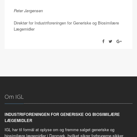
Peter Jørgensen
Direktør for Industriforeningen for Generiske og Biosimilære
Lægemidler
Om IGL
INDUSTRIFORENINGEN FOR GENERISKE OG BIOSIMILÆRE
LÆGEMIDLER
IGL har til formål at oplyse om og fremme salget generiske og
biosimilære lægemidler i Danmark, hvilket sikrer forbrugerne sikker,